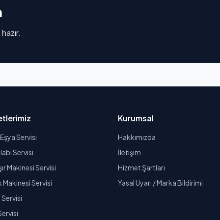
n
 hazır.
tlerimiz
Kurumsal
Eşya Servisi
Hakkımızda
abı Servisi
İletişim
r Makinesi Servisi
Hizmet Şartları
k Makinesi Servisi
Yasal Uyarı / Marka Bildirimi
Servisi
Servisi