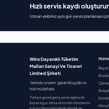
Hızlı servis kaydı oluşturu
Uzman ekibimiz aynı gün servis planlaması için
Hizme
Wins Dayanıklı Tüketim
Malları Sanayi Ve Ticaret
Beyaz 
Limited Şirketi
Buzdol
Yerinde onarım, garantili işçilik ve
Çamaşı
hızlı müdahale.
Bulaşı
Türkiye geneli geniş servis ağımız ile
Kombi 
beyaz eşya, klima ve kombi cihazlarınız
Klima 
için profesyonel teknik destek ve