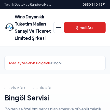
Teknik Destek ve Randevu Hattı
0850 340 4571
Wins Dayanıklı
Tüketim Malları
Şimdi Ara
Sanayi Ve Ticaret
Limited Şirketi
Ana Sayfa
›
Servis Bölgeleri
›
Bingöl
SERVIS BÖLGELERI - BINGÖL
Bingöl Servisi
Bölgenize özel hızlı servis planlaması ve güvenilir teknik