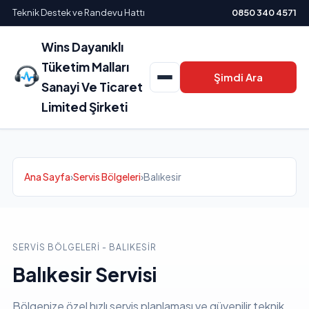
Teknik Destek ve Randevu Hattı
0850 340 4571
Wins Dayanıklı
Tüketim Malları
Şimdi Ara
Sanayi Ve Ticaret
Limited Şirketi
Ana Sayfa
›
Servis Bölgeleri
›
Balıkesir
SERVIS BÖLGELERI - BALIKESIR
Balıkesir Servisi
Bölgenize özel hızlı servis planlaması ve güvenilir teknik