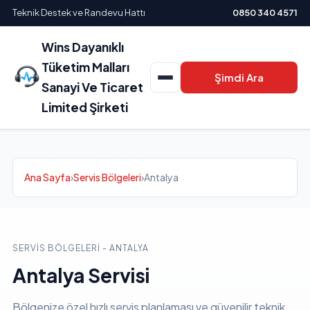
Teknik Destek ve Randevu Hattı
0850 340 4571
Wins Dayanıklı
Tüketim Malları
Şimdi Ara
Sanayi Ve Ticaret
Limited Şirketi
Ana Sayfa
›
Servis Bölgeleri
›
Antalya
SERVIS BÖLGELERI - ANTALYA
Antalya Servisi
Bölgenize özel hızlı servis planlaması ve güvenilir teknik