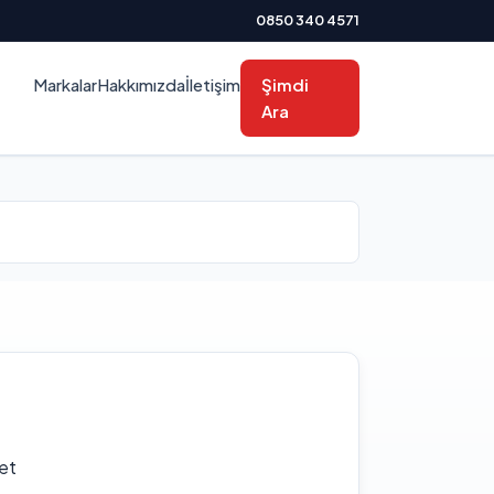
0850 340 4571
Markalar
Hakkımızda
İletişim
Şimdi
Ara
et