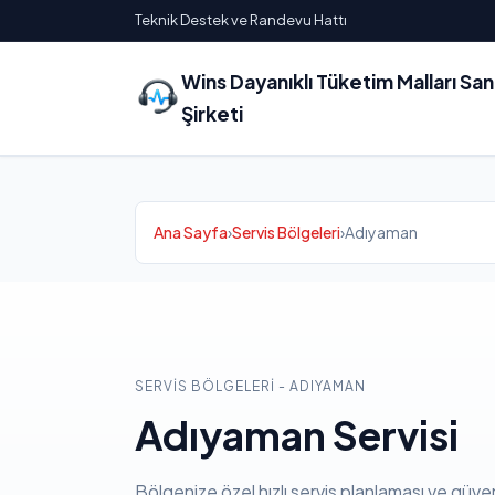
Teknik Destek ve Randevu Hattı
Wins Dayanıklı Tüketim Malları Sa
Şirketi
Ana Sayfa
›
Servis Bölgeleri
›
Adıyaman
SERVIS BÖLGELERI - ADIYAMAN
Adıyaman Servisi
Bölgenize özel hızlı servis planlaması ve güven