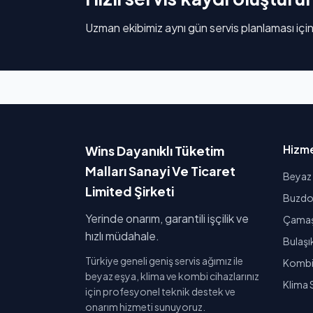
Uzman ekibimiz aynı gün servis planlaması için
Hizme
Wins Dayanıklı Tüketim
Malları Sanayi Ve Ticaret
Beyaz 
Limited Şirketi
Buzdol
Yerinde onarım, garantili işçilik ve
Çamaşı
hızlı müdahale.
Bulaşı
Türkiye geneli geniş servis ağımız ile
Kombi 
beyaz eşya, klima ve kombi cihazlarınız
Klima 
için profesyonel teknik destek ve
onarım hizmeti sunuyoruz.