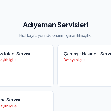
Adıyaman Servisleri
Hızlı kayıt, yerinde onarım, garantili işçilik.
zdolabı Servisi
Çamaşır Makinesi Servi
aylı bilgi →
Detaylı bilgi →
ima Servisi
aylı bilgi →