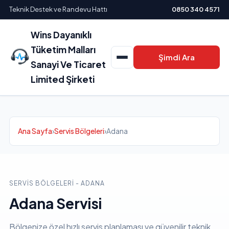
Teknik Destek ve Randevu Hattı
0850 340 4571
Wins Dayanıklı
Tüketim Malları
Şimdi Ara
Sanayi Ve Ticaret
Limited Şirketi
Ana Sayfa
›
Servis Bölgeleri
›
Adana
SERVIS BÖLGELERI - ADANA
Adana Servisi
Bölgenize özel hızlı servis planlaması ve güvenilir teknik