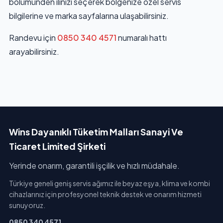
bölümünden ilinizi seçerek bölgenize özel servis
bilgilerine ve marka sayfalarına ulaşabilirsiniz.
Randevu için
0850 340 4571
numaralı hattı
arayabilirsiniz.
Wins Dayanıklı Tüketim Malları Sanayi Ve
Ticaret Limited Şirketi
Yerinde onarım, garantili işçilik ve hızlı müdahale.
Türkiye geneli geniş servis ağımız ile beyaz eşya, klima ve kombi
cihazlarınız için profesyonel teknik destek ve onarım hizmeti
sunuyoruz.
0850 340 4571