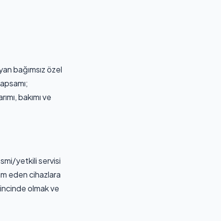
ayan bağımsız özel
 kapsamı;
arımı, bakımı ve
mi/yetkili servisi
am eden cihazlara
ilincinde olmak ve