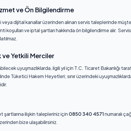
izmet ve Ön Bilgilendirme
 veya dijital kanallar üzerinden alınan servis taleplerinde müşt
ti koşulları ve iptal şartları hakkında ön bilgilendirme alır. Servi
atılmaz.
 ve Yetkili Merciler
ecek uyuşmazlıklarda, ilgili yıl için T.C. Ticaret Bakanlığı tara
hilinde Tüketici Hakem Heyetleri; sınır üzerindeki uyuşmazlıklard
dir.
artlarına ilişkin talepleriniz için
0850 340 4571
numaralı çağ
zerinden bize ulaşabilirsiniz.