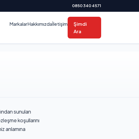
0850 340 4571
Markalar
Hakkımızda
İletişim
Şimdi
Ara
ından sunulan
zleşme koşullarını
niz anlamına