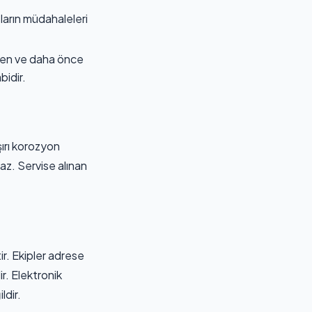
sların müdahaleleri
ilen ve daha önce
bidir.
ırı korozyon
maz. Servise alınan
ir. Ekipler adrese
r. Elektronik
ldir.