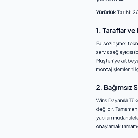
Yürürlük Tarihi:
26
1. Taraflar v
Bu sözleşme; tekni
servis sağlayıcısı 
Müşteri'ye ait beya
montaj işlemlerini iç
2. Bağımsız Se
Wins Dayanıklı Tüke
değildir. Tamamen 
yapılan müdahaleler
onaylamak tamamen