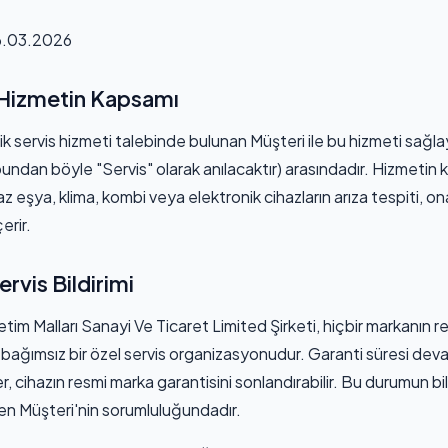
.03.2026
e Hizmetin Kapsamı
k servis hizmeti talebinde bulunan Müşteri ile bu hizmeti sağl
(bundan böyle "Servis" olarak anılacaktır) arasındadır. Hizmetin
z eşya, klima, kombi veya elektronik cihazların arıza tespiti, on
erir.
rvis Bildirimi
tim Malları Sanayi Ve Ticaret Limited Şirketi, hiçbir markanın res
bağımsız bir özel servis organizasyonudur. Garanti süresi dev
, cihazın resmi marka garantisini sonlandırabilir. Bu durumun b
 Müşteri'nin sorumluluğundadır.