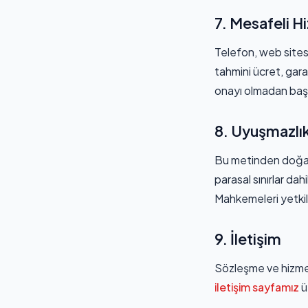
7. Mesafeli H
Telefon, web sitesi
tahmini ücret, garan
onayı olmadan başl
8. Uyuşmazlık
Bu metinden doğabil
parasal sınırlar da
Mahkemeleri yetkili
9. İletişim
Sözleşme ve hizmet ş
iletişim sayfamız
ü