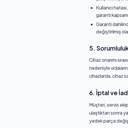
Kullanıcı hatası
garanti kapsamı
Garanti dahilin
değiştirilmiş ola
5. Sorumlulu
Cihaz onarımı sıra
nedeniyle vidaların 
cihazlarda, cihaz s
6. İptal ve İa
Müşteri, servis eki
ulaştıktan sonra ya
yedek parça değişi