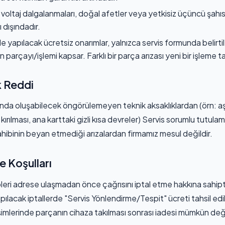
, voltaj dalgalanmaları, doğal afetler veya yetkisiz üçüncü şahı
 dışındadır.
de yapılacak ücretsiz onarımlar, yalnızca servis formunda belirt
n parçayı/işlemi kapsar. Farklı bir parça arızası yeni bir işleme ta
k Reddi
sında oluşabilecek öngörülemeyen teknik aksaklıklardan (örn: aş
kırılması, ana karttaki gizli kısa devreler) Servis sorumlu tutula
ahibinin beyan etmediği arızalardan firmamız mesul değildir.
de Koşulları
pleri adrese ulaşmadan önce çağrısını iptal etme hakkına sahipt
pılacak iptallerde "Servis Yönlendirme/Tespit" ücreti tahsil edili
mlerinde parçanın cihaza takılması sonrası iadesi mümkün deği