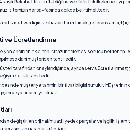
 sayılı Rekabet Kurulu Tebliği'ne ve dürüstlük ilkelerine uygun
uz, sitemizin her sayfasında açıkça belirtilmektedir.
nızca hizmet verdiğimiz cihazları tanımlamak (referans amaçlı) içi
iti ve Ücretlendirme
e yönlendirilen ekiplerin, cihazı incelemesi sonucu belirlenen "
apılmasa dahi müşteriden tahsil edilir.
üşteri tarafından onaylandığında, ayrıca servis ücreti alınmaz; 
işim bedeli tahsil edilir.
ncesinde müşteriye tahmini bir fiyat bilgisi sunulur. Müşterinin
ğişimi veya onarım yapılmaz.
tları
dan değiştirilen orijinal/muadil yedek parçalar ve işçilik, işlem 
servisimizin garantisi altındadır.