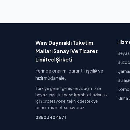
Hizme
Wins Dayanıklı Tüketim
Malları Sanayi Ve Ticaret
Beyaz 
Limited Şirketi
Buzdol
Yerinde onarım, garantili işçilik ve
Çamaşı
hızlı müdahale.
Bulaşı
Türkiye geneli geniş servis ağımız ile
Kombi 
beyaz eşya, klima ve kombi cihazlarınız
Klima 
için profesyonel teknik destek ve
onarım hizmeti sunuyoruz.
0850 340 4571