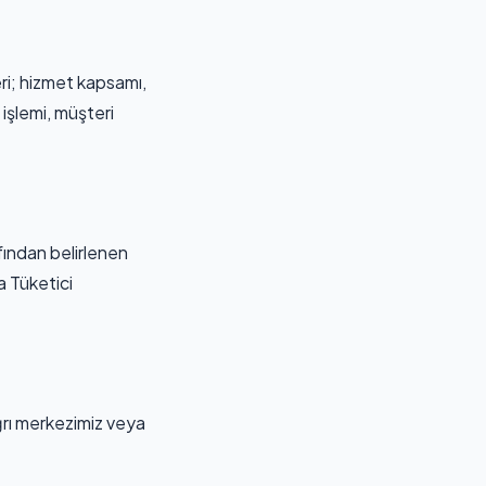
eri; hizmet kapsamı,
s işlemi, müşteri
fından belirlenen
a Tüketici
rı merkezimiz veya