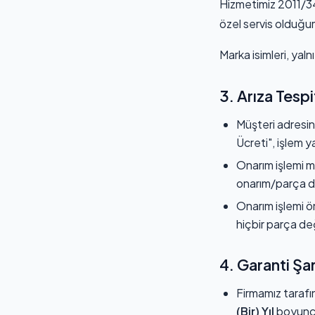
Hizmetimiz 2011/34
özel servis olduğum
Marka isimleri, yal
3. Arıza Tesp
Müşteri adresin
Ücreti", işlem y
Onarım işlemi m
onarım/parça değ
Onarım işlemi ö
hiçbir parça de
4. Garanti Şar
Firmamız tarafın
(Bir) Yıl
boyunca 