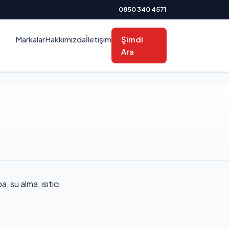
0850 340 4571
Markalar
Hakkımızda
İletişim
Şimdi
Ara
 su alma, ısıtıcı