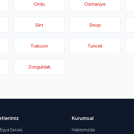
Ordu
Osmaniye
Siirt
Sinop
Trabzon
Tunceli
Zonguldak
tlerimiz
Kurumsal
Eşya Servisi
Hakkımızda