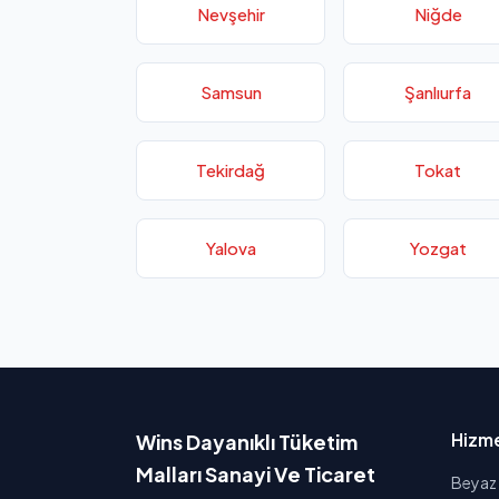
Nevşehir
Niğde
Samsun
Şanlıurfa
Tekirdağ
Tokat
Yalova
Yozgat
Hizme
Wins Dayanıklı Tüketim
Malları Sanayi Ve Ticaret
Beyaz 